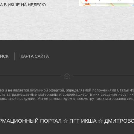
А В ИКШЕ НА НЕДЕЛЮ
ИСК
КАРТА САЙТА
р и не является публичной офертой, определяемой положениями Статьи 437 
ность за размещаемые материалы и содержащиеся в них сведения несут их 
когольной продукции. Мы не рекомендуем к просмотру таких материалов лиц
РМАЦИОННЫЙ ПОРТАЛ ☆ ПГТ ИКША ☆ ДМИТРОВС