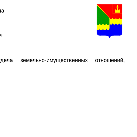
на
ч
ела земельно-имущественных отношений,