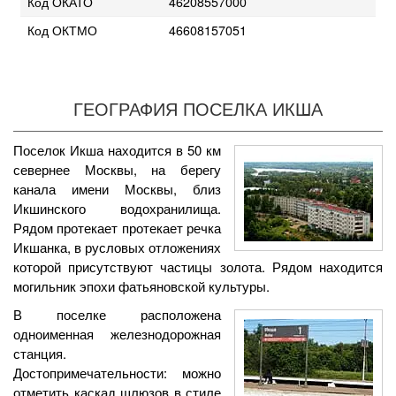
Код ОКАТО
46208557000
Код ОКТМО
46608157051
ГЕОГРАФИЯ ПОСЕЛКА ИКША
Поселок Икша находится в 50 км
севернее Москвы, на берегу
канала имени Москвы, близ
Икшинского водохранилища.
Рядом протекает протекает речка
Икшанка, в русловых отложениях
которой присутствуют частицы золота. Рядом находится
могильник эпохи фатьяновской культуры.
В поселке расположена
одноименная железнодорожная
станция.
Достопримечательности: можно
отметить каскад шлюзов в стиле