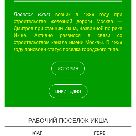
Поселок Икша
возник в 1889 году при
строительстве железной дороги Москва —
Дмитров
при станции Икша, названной по реке
Икше. Активно развился в связи со
строительством канала имени Москвы. В 1939
году присвоен статус поселка городского типа.
ИСТОРИЯ
ВИКИПЕДИЯ
РАБОЧИЙ ПОСЕЛОК ИКША
ФЛАГ
ГЕРБ