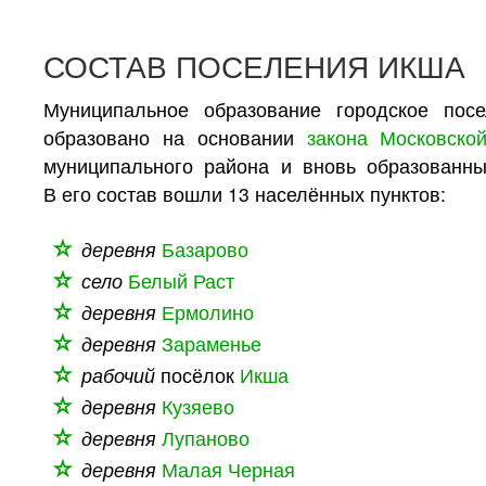
СОСТАВ ПОСЕЛЕНИЯ ИКША
Муниципальное образование городское по
образовано на основании
закона Московско
муниципального района и вновь образованны
В его состав вошли 13 населённых пунктов:
деревня
Базарово
село
Белый Раст
деревня
Ермолино
деревня
Зараменье
рабочий
посёлок
Икша
деревня
Кузяево
деревня
Лупаново
деревня
Малая Черная