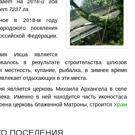
вает на 2016-й гоа
ет 7237 га.
ое в 2018-м году
ородского поселения
оссийской Федерации.
ения Икша является
овалось в результате строительства шлюзов
я местность, купание, рыбалка, в зимнее время
ивлекает отдыхающих в эти места.
ия является церковь Михаила Архангела в селе
века. Именно в ней находится часть иконостаса
роена церковь блаженной Матроны, строится
Храм
ГО ПОСЕЛЕНИЯ