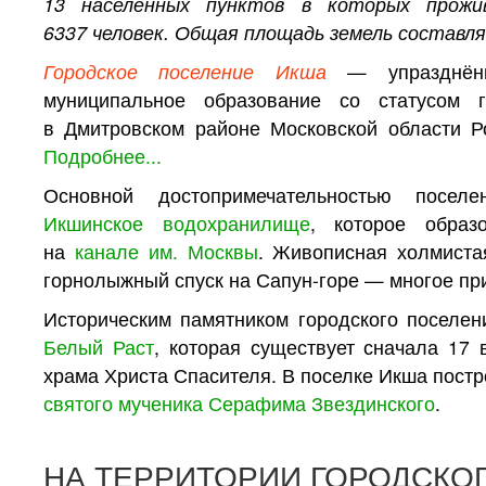
13 населенных пунктов в которых прожи
6337 человек. Общая площадь земель составля
Городское поселение Икша
— упразднённ
муниципальное образование со статусом г
в Дмитровском районе Московской области Р
Подробнее...
Основной достопримечательностью посел
Икшинское водохранилище
, которое образ
на
канале им. Москвы
. Живописная холмиста
горнолыжный спуск на Сапун-горе — многое пр
Историческим памятником городского поселен
Белый Раст
, которая существует сначала 17 
храма Христа Спасителя. В поселке Икша пост
святого мученика Серафима Звездинского
.
НА ТЕРРИТОРИИ ГОРОДСКО