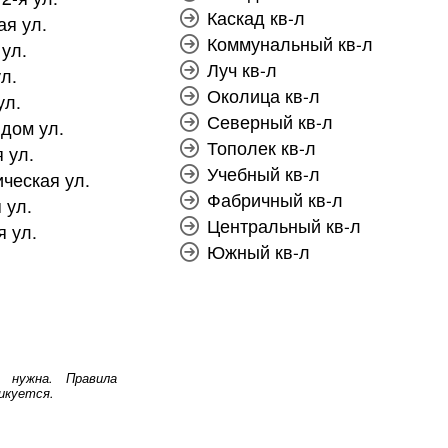
Каскад кв-л
ая ул.
Коммунальный кв-л
ул.
Луч кв-л
л.
Околица кв-л
ул.
Северный кв-л
дом ул.
Тополек кв-л
 ул.
Учебный кв-л
ческая ул.
Фабричный кв-л
 ул.
Центральный кв-л
 ул.
Южный кв-л
 нужна. Правила
икуется.