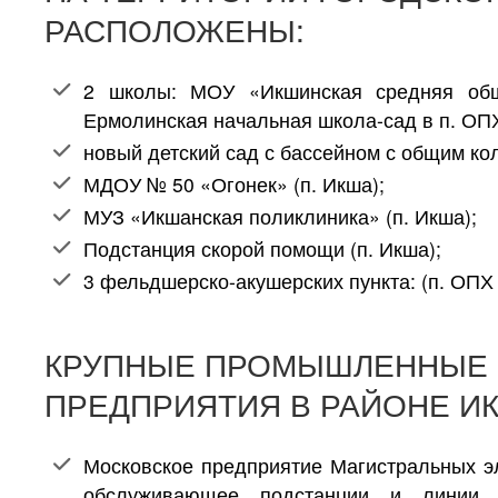
РАСПОЛОЖЕНЫ:
2 школы: МОУ «Икшинская средняя об
Ермолинская начальная школа-сад в п. ОП
новый детский сад с бассейном с общим кол
МДОУ № 50 «Огонек» (п. Икша);
МУЗ «Икшанская поликлиника» (п. Икша);
Подстанция скорой помощи (п. Икша);
3 фельдшерско-акушерских пункта: (п. ОПХ
КРУПНЫЕ ПРОМЫШЛЕННЫЕ 
ПРЕДПРИЯТИЯ В РАЙОНЕ И
Московское предприятие Магистральных 
обслуживающее подстанции и линии э