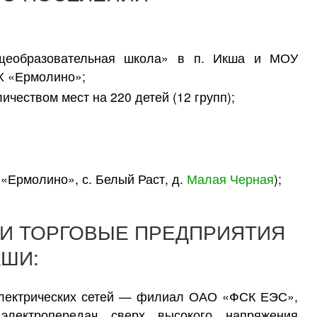
щеобразовательная школа» в п. Икша и МОУ
Х «Ермолино»;
ичеством мест на 220 детей (12 групп);
 «Ермолино», с. Белый Раст, д.
Малая Черная
);
И ТОРГОВЫЕ ПРЕДПРИЯТИЯ
КШИ:
электрических сетей — филиал ОАО «ФСК ЕЭС»,
лектропередач сверх высокого напряжения