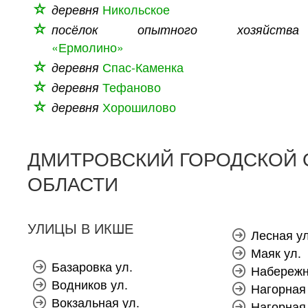
деревня
Никольское
посёлок опытного хозяйства
«Ермолино»
деревня
Спас-Каменка
деревня
Тефаново
деревня
Хорошилово
ДМИТРОВСКИЙ ГОРОДСКОЙ 
ОБЛАСТИ
УЛИЦЫ В ИКШЕ
Лесная ул
Маяк ул.
Базаровка ул.
Набережн
Водников ул.
Нагорная 
Вокзальная ул.
Нагорная 