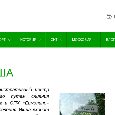
ОРТ
ИСТОРИЯ
СНТ
МОСКОВИЯ
БЛО
ША
инистративный центр
ого путем слияния
ом в ОПХ «Ермолино»
оселения Икша входит