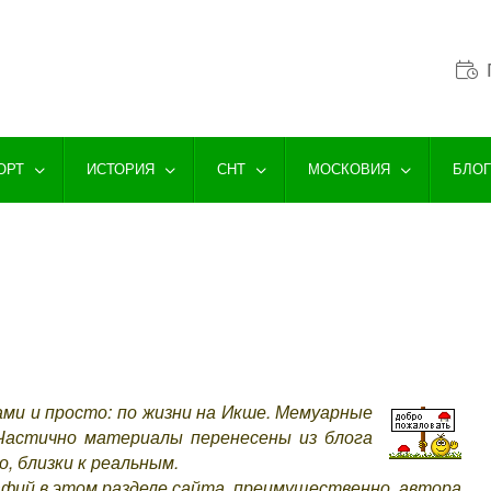
ОРТ
ИСТОРИЯ
СНТ
МОСКОВИЯ
БЛО
ами и просто: по жизни на Икше. Мемуарные
 Частично материалы перенесены из блога
о, близки к реальным.
фий в этом разделе сайта, преимущественно, автора