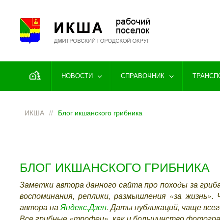
Перейти к содержимому
НОВОСТИ
СПРАВОЧНИК
ТРАНСП
ИКША
Блог икшанского грибника
БЛОГ ИКШАНСКОГО ГРИБНИКА
Заметки автора данного сайта про походы за гриб
воспоминания, реплики, размышления «за жизнь».
автора на
Яндекс.Дзен
. Даты публикаций, чаще всег
Все грибные «трофеи», как и большинство фотогра