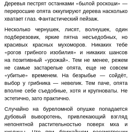
Деревья пестрят останками «былой роскоши» —
переросшие опята оккупируют дерева насколько
хватает глаз. Фантастический пейзаж.
Несколько чернушек, лисят, волнушек, один
подберезовик, яркие пятна несъедобных, но
красивых красных мухоморов. Никаких тебе
«рогов грибного изобилия» и никаких шансов
на позитивный «урожай». Тем не менее, режем
не самые застарелые опята, еще не совсем
«убитые» временем. На безрыбье — сойдёт,
выбор у грибника — невелик. Тем паче, опята
вполне себе съедобные, хотя и крупноваты. Не
эстетично, зато практично.
Случайно на буреломной опушке попадается
дубовый выворотень, привлекающий взгляд
непонятной растительностью поверх мха и
кислицы. Что при ближайшем рассмотрении