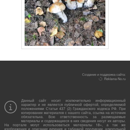
Создание и поддержка сайта:
Reklama-No.ru
Данный сайт носит исключительно информационный
характер и не является публичной офертой, определяемой
положениями Статьи 437 (2) Гражданского кодекса РФ. При
копировании материалов с нашего сайта, ссылка на источник
обязательна. Всю ответственность за размещаемые
материалы и содержащиеся в них сведения несут их авторы.
На портале могут использоваться материалы 18+, а так же
изображения и описание курения и табачной продукции, алкогольной