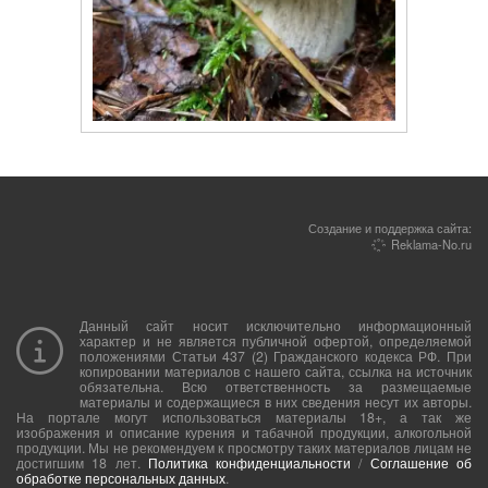
Создание и поддержка сайта:
Reklama-No.ru
Данный сайт носит исключительно информационный
характер и не является публичной офертой, определяемой
положениями Статьи 437 (2) Гражданского кодекса РФ. При
копировании материалов с нашего сайта, ссылка на источник
обязательна. Всю ответственность за размещаемые
материалы и содержащиеся в них сведения несут их авторы.
На портале могут использоваться материалы 18+, а так же
изображения и описание курения и табачной продукции, алкогольной
продукции. Мы не рекомендуем к просмотру таких материалов лицам не
достигшим 18 лет.
Политика конфиденциальности
/
Соглашение об
обработке персональных данных
.