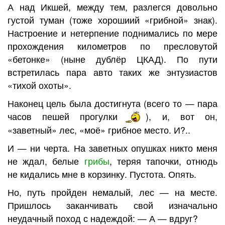
А над Икшей, между тем, разлегся довольно
густой туман (тоже хорошиий «грибной» знак).
Настроение и нетерпение поднимались по мере
прохождения километров по пресловутой
«бетонке» (ныне дублёр ЦКАД). По пути
встретилась пара авто таких же энтузиастов
«тихой охоты».
Наконец цель была достигнута (всего то — пара
часов пешей прогулки
), и, вот он,
«заветный» лес, «моё» грибное место. И?..
И — ни черта. На заветных опушках никто меня
не ждал, белые
грибы
, теряя тапочки, отнюдь
не кидались мне в корзинку. Пустота. Опять.
Но, путь пройден немалый, лес — на месте.
Пришлось заканчивать свой изначально
неудачный поход с надеждой: — А — вдруг?