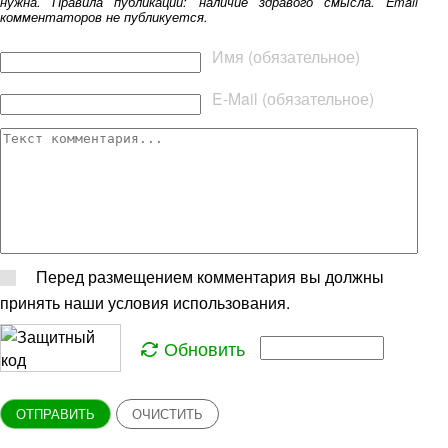
нужна. Правила публикации: наличие здравого смысла. Email
комментаторов не публикуется.
Текст комментария
Имя (обязательное)
E-Mail (обязательное)
Перед размещением комментария вы должны
принять наши условия использования.
Обновить
ОТПРАВИТЬ
ОЧИСТИТЬ