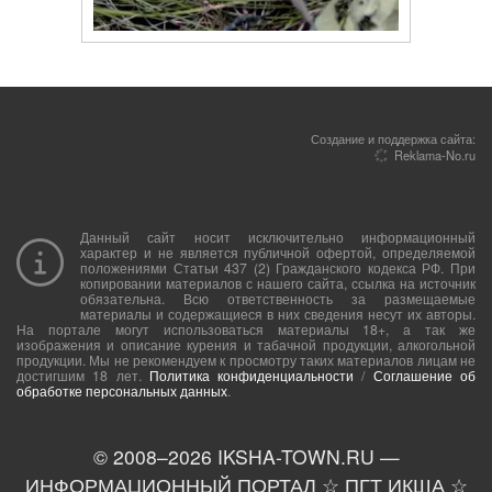
Создание и поддержка сайта:
Reklama-No.ru
Данный сайт носит исключительно информационный
характер и не является публичной офертой, определяемой
положениями Статьи 437 (2) Гражданского кодекса РФ. При
копировании материалов с нашего сайта, ссылка на источник
обязательна. Всю ответственность за размещаемые
материалы и содержащиеся в них сведения несут их авторы.
На портале могут использоваться материалы 18+, а так же
изображения и описание курения и табачной продукции, алкогольной
продукции. Мы не рекомендуем к просмотру таких материалов лицам не
достигшим 18 лет.
Политика конфиденциальности
/
Соглашение об
обработке персональных данных
.
© 2008–
2026
IKSHA-TOWN.RU —
ИНФОРМАЦИОННЫЙ ПОРТАЛ ☆ ПГТ ИКША ☆