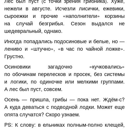
Лес был пуст (с точки зрения грибника). Хуже,
нежели в августе. Исчезли лисички, ежевики,
сыроежки и прочие «наполнители» корзины
на случай безгрибья. Сезон выдался не
шедевральный, однако.
Иногда попадались подосиновые и белые, но —
лениво и «штучно», «в час по чайной ложке».
Грустно.
Осиновики загадочно «кучковались»
по обочинам перелесков и просек, без системы
и логики, по одиночке или мелкими группами.
А лес был пуст, совсем.
Осень — пришла, грибы — пока нет. Ждём-с?
А куда деваться с подводной лодки. Может еще
опята случатся? Скоро узнаем.
PS: К слову: в ельниках полным-полно клещей,