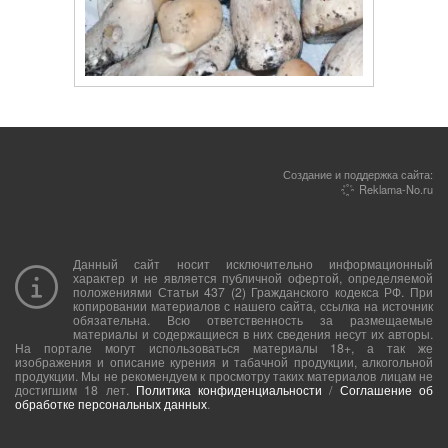
Создание и поддержка сайта:
Reklama-No.ru
Данный сайт носит исключительно информационный
характер и не является публичной офертой, определяемой
положениями Статьи 437 (2) Гражданского кодекса РФ. При
копировании материалов с нашего сайта, ссылка на источник
обязательна. Всю ответственность за размещаемые
материалы и содержащиеся в них сведения несут их авторы.
На портале могут использоваться материалы 18+, а так же
изображения и описание курения и табачной продукции, алкогольной
продукции. Мы не рекомендуем к просмотру таких материалов лицам не
достигшим 18 лет.
Политика конфиденциальности
/
Соглашение об
обработке персональных данных
.