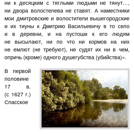
ни к десяцким с тяглыми людьми не тянут…,
ни двора волостелева не ставят. А наместники
мои дмитровские и волостители вышегородские
и их тиуны к Дмитрию Васильевичу в то село
и в деревни, и на пустоши к его людям
не высылают, ни по что ни кормов на них
не емлют (не требуют), не судят их ни в чем,
опричь (кроме) одного душегубства (убийства)».
В первой
половине
17 в.
(с 1627 г.)
Спасское