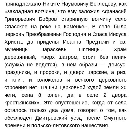
принадлежало Никите Наумовичу Беглецову, как
«закладная вотчина, что ему заложил Афанасий
Григорьевич Бобров старинную вотчину село
Спасское на реке на Каменке». В селе была
церковь Преображенья Господня и Спаса Иисуса
Христа, да приделы Иоанна Предтечи и св.
мученицы Параскевы Пятницы. Храм
деревянный, «верх шатром, стоит без пения
(служба не ведется), в нем образы — деисус,
праздники, и пророки, и двери царские, а риз,
и книг, и колоколов и всякого церковного
строения нет. Пашни церковной худой земли 20
чети, сена 8 копен, да в селе 2 двора
крестьянских». Это опустошение, когда от села
осталось только два дома, говорит о том, как
обезлюдел Дмитровский уезд после Смутного
времени и польско-литовского нашествия.