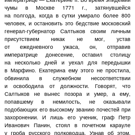
чумы в Москве 1771 г., затянувшейся
на полгода, когда в сутки умирало более 800
человек, и остановить это бедствие московский
генерал-губернатор Салтыков своим личным
присутствием никак не мог, устав
от ежедневного ужаса, он, отправив
императрице донесение, оставил столицу
на несколько дней и уехал для передышки
в Марфино. Екатерина ему этого не простила,
обвинила в служебном несоответствии
и освободила от должности. Говорят, что
Салтыков не вынес позора и умер, а ему,
попавшему в немилость, не оказывали
подобающих его высокому званию почестей при
захоронении. И лишь его ученик, граф Петр
Иванович Панин, стоял в почетном карауле
у гроба русского полководца. Узнав об этом,