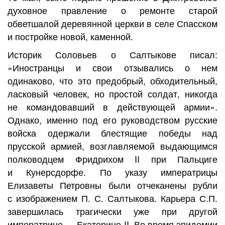
духовное правление о ремонте старой
обветшалой деревянной церкви в селе Спасском
и постройке новой, каменной.
Историк Соловьев о Салтыкове писал:
«Иностранцы и свои отзывались о нем
одинаково, что это предобрый, обходительный,
ласковый человек, но простой солдат, никогда
не командовавший в действующей армии».
Однако, именно под его руководством русские
войска одержали блестящие победы над
прусской армией, возглавляемой выдающимся
полководцем Фридрихом II при Пальциге
и Кунерсдорфе. По указу императрицы
Елизаветы Петровны были отчеканены рубли
с изображением П. С. Салтыкова. Карьера С.П.
завершилась трагически уже при другой
императрице — Екатерине II. Во время эпидемии