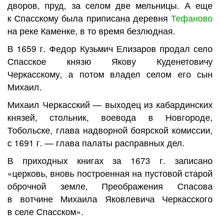
дворов, пруд, за селом две мельницы. А еще
к Спасскому была приписана деревня
Тефаново
на реке Каменке, в то время безлюдная.
В 1659 г. Федор Кузьмич Елизаров продал село
Спасское князю Якову Куденетовичу
Черкасскому, а потом владел селом его сын
Михаил.
Михаил Черкасский — выходец из кабардинских
князей, стольник, воевода в Новгороде,
Тобольске, глава надворной боярской комиссии,
с 1691 г. — глава палаты расправных дел.
В приходных книгах за 1673 г. записано
«церковь, вновь построенная на пустовой старой
оброчной земле, Преображения Спасова
в вотчине Михаила Яковлевича Черкасского
в селе Спасском».