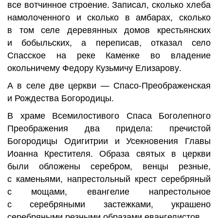
все вотчинное строение. Записал, сколько хлеба
намолоченного и сколько в амбарах, сколько
в том селе деревянных домов крестьянских
и бобыльских, а переписав, отказал село
Спасское на реке Каменке во владение
окольничему Федору Кузьмичу Елизарову.
А в селе две церкви — Спасо-Преображенская
и Рождества Богородицы.
В храме Всемилостивого Спаса Боголепного
Преображения два придела: пречистой
Богородицы Одигитрии и Усекновения Главы
Иоанна Крестителя. Образа святых в церкви
были обложены серебром, венцы резные,
с каменьями, напрестольный крест серебряный
с мощами, евангелие напрестольное
с серебряными застежками, украшено
серебряными резными образами евангелистов.