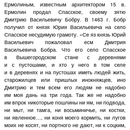
Ермолиным, известным архитектором 15 в.
Ермолин продал Спасское, своему зятю
Дмитрию Васильевичу Бобру. В 1463 г. Бобр
получил от князя Юрия Васильевича на село
Спасское несудимую грамоту. «Се яз князь Юрий
Васильевич пожаловал есм Дмитрия
Васильевича Бобра. Что его село Спасское
в Вышегородском стане с деревнями
и с пустошами, и хто у него в том селе
и в деревнях и на пустошах иметь людей жить,
старожилцев или пришлых инокняжцев, ино
Дмитрию и тем всем его людям не надобно
им моя дань на три года. Так же не надобно
им впрок никоторые пошлины ни ям, ни подвода,
ни мыт, ни тамга, ни восьминичье, ни костки,
ни явленное…, ни коня моего кормить, ни лугов
моих не косят, ни портного не дают, ни к соцким,