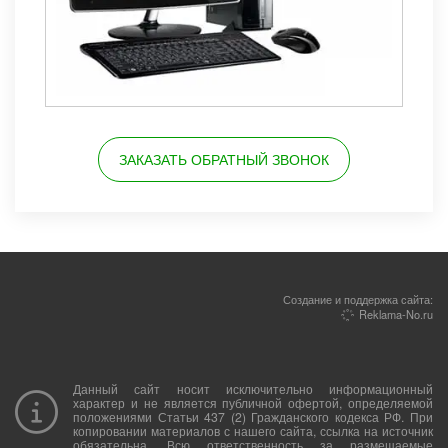
ЗАКАЗАТЬ ОБРАТНЫЙ ЗВОНОК
Создание и поддержка сайта:
Reklama-No.ru
Данный сайт носит исключительно информационный
характер и не является публичной офертой, определяемой
положениями Статьи 437 (2) Гражданского кодекса РФ. При
копировании материалов с нашего сайта, ссылка на источник
обязательна. Всю ответственность за размещаемые