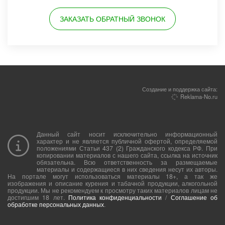
ЗАКАЗАТЬ ОБРАТНЫЙ ЗВОНОК
Создание и поддержка сайта:
Reklama-No.ru
Данный сайт носит исключительно информационный
характер и не является публичной офертой, определяемой
положениями Статьи 437 (2) Гражданского кодекса РФ. При
копировании материалов с нашего сайта, ссылка на источник
обязательна. Всю ответственность за размещаемые
материалы и содержащиеся в них сведения несут их авторы.
На портале могут использоваться материалы 18+, а так же
изображения и описание курения и табачной продукции, алкогольной
продукции. Мы не рекомендуем к просмотру таких материалов лицам не
достигшим 18 лет.
Политика конфиденциальности
/
Соглашение об
обработке персональных данных
.