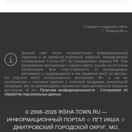
Создание и поддержка сайта:
Reklama-No.ru
Данный сайт носит исключительно информационный
характер и не является публичной офертой, определяемой
положениями Статьи 437 (2) Гражданского кодекса РФ. При
копировании материалов с нашего сайта, ссылка на источник
обязательна. Всю ответственность за размещаемые
материалы и содержащиеся в них сведения несут их авторы.
На портале могут использоваться материалы 18+, а так же
изображения и описание курения и табачной продукции, алкогольной
продукции. Мы не рекомендуем к просмотру таких материалов лицам не
достигшим 18 лет.
Политика конфиденциальности
/
Соглашение об
обработке персональных данных
.
© 2008–
2026
IKSHA-TOWN.RU —
ИНФОРМАЦИОННЫЙ ПОРТАЛ ☆ ПГТ ИКША ☆
ДМИТРОВСКИЙ ГОРОДСКОЙ ОКРУГ, МО,