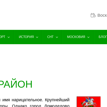
Воск
ОРТ
ИСТОРИЯ
СНТ
МОСКОВИЯ
БЛО
РАЙОН
 имя нарицательное. Крупнейший
ропы. Однако город Домодедово