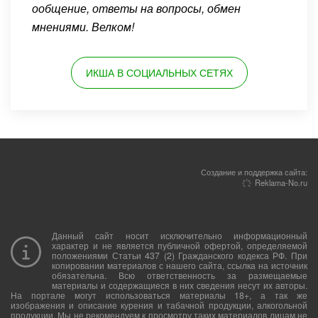
ообщение, ответы на вопросы, обмен
мнениями. Велком!
ИКША В СОЦИАЛЬНЫХ СЕТЯХ
Создание и поддержка сайта:
Reklama-No.ru
Данный сайт носит исключительно информационный
характер и не является публичной офертой, определяемой
положениями Статьи 437 (2) Гражданского кодекса РФ. При
копировании материалов с нашего сайта, ссылка на источник
обязательна. Всю ответственность за размещаемые
материалы и содержащиеся в них сведения несут их авторы.
На портале могут использоваться материалы 18+, а так же
изображения и описание курения и табачной продукции, алкогольной
продукции. Мы не рекомендуем к просмотру таких материалов лицам не