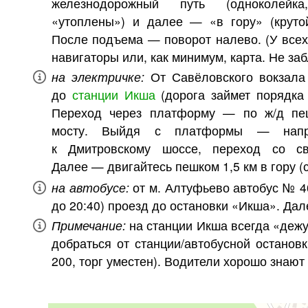
железнодорожный путь (одноколейк
«утоплены») и далее — «в гору» (круто
После подъема — поворот налево. (У всех
навигаторы или, как минимум, карта. Не заб
на электричке:
От Савёловского вокзала
до
станции Икша
(дорога займет порядка 
Переход через платформу — по ж/д пе
мосту. Выйдя с платформы — напра
к Дмитровскому шоссе, переход со св
Далее — двигайтесь пешком 1,5 км в гору (
на автобусе:
от м. Алтуфьево автобус № 40
до 20:40) проезд до остановки «Икша». Дал
Примечание:
на станции Икша всегда «дежу
добраться от станции/автобусной останов
200, торг уместен). Водители хорошо знают 