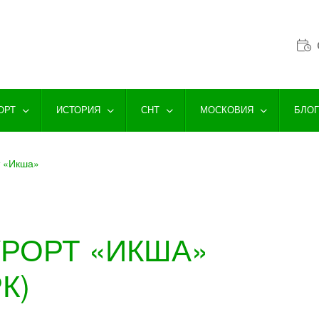
ОРТ
ИСТОРИЯ
СНТ
МОСКОВИЯ
БЛО
т «Икша»
РОРТ «ИКША»
К)