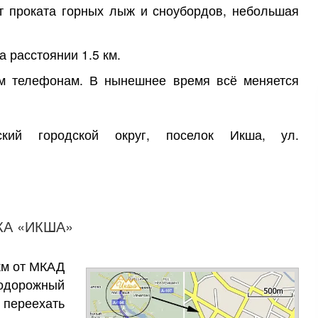
т проката горных лыж и сноубордов, небольшая
 расстоянии 1.5 км.
ным телефонам. В нынешнее время всё меняется
ский городской округ, поселок Икша, ул.
КА «ИКША»
км от МКАД
одорожный
ереехать