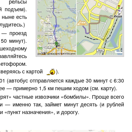
а, рельсы
й подъем).
 ныне есть
лудитесь.)
 — проезд
50 минут).
шеходному
вляйтесь
етофором.
сверяясь с картой
).
1 (автобус отправляется каждые 30 минут с 6:30
ее — примерно 1,5 км пешим ходом (см. карту).
рят» частные извозчики «бомбилы». Проще всего
ки — именно так, займет минут десять (и рублей
и «пункт назначения», и дорогу.