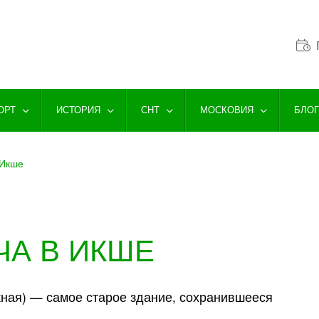
ОРТ
ИСТОРИЯ
СНТ
МОСКОВИЯ
БЛО
 Икше
А В ИКШЕ
ная) — самое старое здание, сохранившееся