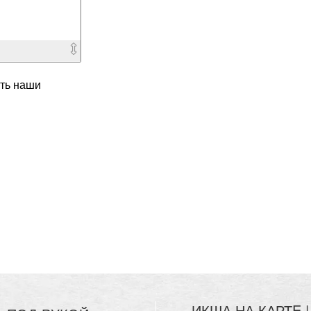
ть наши
ИКША НА КАРТE