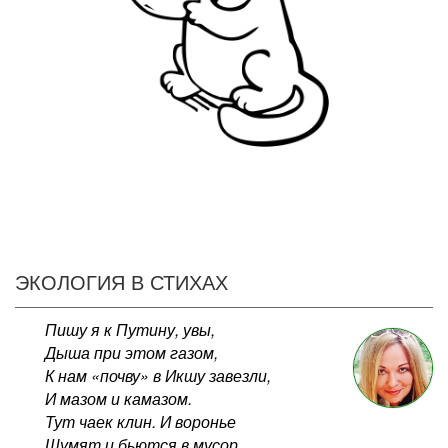
ЭКОЛОГИЯ В СТИХАХ
Пишу я к Путину, увы,
Дыша при этом газом,
К нам «почву» в Икшу завезли,
И мазом и камазом.
Тут чаек клин. И воронье
Шумят и бьются в мусор.