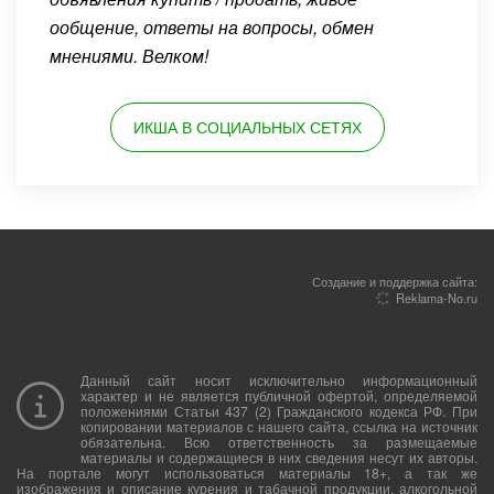
ообщение, ответы на вопросы, обмен
мнениями. Велком!
ИКША В СОЦИАЛЬНЫХ СЕТЯХ
Создание и поддержка сайта:
Reklama-No.ru
Данный сайт носит исключительно информационный
характер и не является публичной офертой, определяемой
положениями Статьи 437 (2) Гражданского кодекса РФ. При
копировании материалов с нашего сайта, ссылка на источник
обязательна. Всю ответственность за размещаемые
материалы и содержащиеся в них сведения несут их авторы.
На портале могут использоваться материалы 18+, а так же
изображения и описание курения и табачной продукции, алкогольной