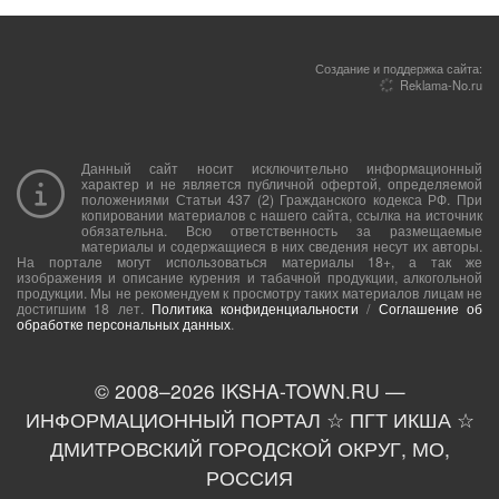
Создание и поддержка сайта:
Reklama-No.ru
Данный сайт носит исключительно информационный
характер и не является публичной офертой, определяемой
положениями Статьи 437 (2) Гражданского кодекса РФ. При
копировании материалов с нашего сайта, ссылка на источник
обязательна. Всю ответственность за размещаемые
материалы и содержащиеся в них сведения несут их авторы.
На портале могут использоваться материалы 18+, а так же
изображения и описание курения и табачной продукции, алкогольной
продукции. Мы не рекомендуем к просмотру таких материалов лицам не
достигшим 18 лет.
Политика конфиденциальности
/
Соглашение об
обработке персональных данных
.
© 2008–
2026
IKSHA-TOWN.RU —
ИНФОРМАЦИОННЫЙ ПОРТАЛ ☆ ПГТ ИКША ☆
ДМИТРОВСКИЙ ГОРОДСКОЙ ОКРУГ, МО,
РОССИЯ