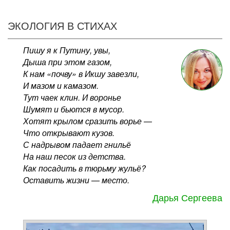
ЭКОЛОГИЯ В СТИХАХ
Пишу я к Путину, увы,
Дыша при этом газом,
К нам «почву» в Икшу завезли,
И мазом и камазом.
Тут чаек клин. И воронье
Шумят и бьются в мусор.
Хотят крылом сразить ворье —
Что открывают кузов.
С надрывом падает гнильё
На наш песок из детства.
Как посадить в тюрьму жульё?
Оставить жизни — место.
Дарья Сергеева