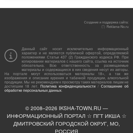
Создание и поддержка сайта:
Reklama-No.ru
Данный сайт носит исключительно информационный
характер и не является публичной офертой, определяемой
положениями Статьи 437 (2) Гражданского кодекса РФ. При
копировании материалов с нашего сайта, ссылка на источник
обязательна. Всю ответственность за размещаемые
материалы и содержащиеся в них сведения несут их авторы.
На портале могут использоваться материалы 18+, а так же
изображения и описание курения и табачной продукции, алкогольной
продукции. Мы не рекомендуем к просмотру таких материалов лицам не
достигшим 18 лет.
Политика конфиденциальности
/
Соглашение об
обработке персональных данных
.
© 2008–
2026
IKSHA-TOWN.RU —
ИНФОРМАЦИОННЫЙ ПОРТАЛ ☆ ПГТ ИКША ☆
ДМИТРОВСКИЙ ГОРОДСКОЙ ОКРУГ, МО,
РОССИЯ