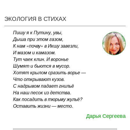
ЭКОЛОГИЯ В СТИХАХ
Пишу я к Путину, увы,
Дыша при этом газом,
К нам «почву» в Икшу завезли,
И мазом и камазом.
Тут чаек клин. И воронье
Шумят и бьются в мусор.
Хотят крылом сразить ворье —
Что открывают кузов.
С надрывом падает гнильё
На наш песок из детства.
Как посадить в тюрьму жульё?
Оставить жизни — место.
Дарья Сергеева