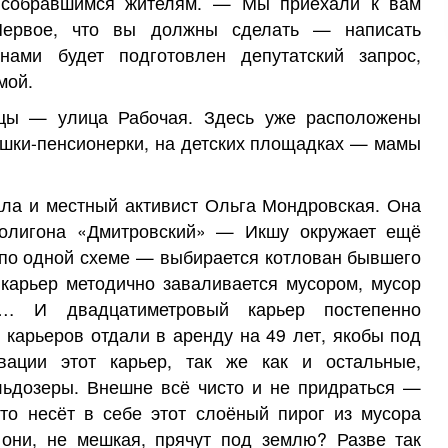
 собравшимся жителям. — Мы приехали к вам
Первое, что вы должны сделать — написать
нами будет подготовлен депутатский запрос,
мой.
йцы — улица Рабочая. Здесь уже расположены
ушки-пенсионерки, на детских площадках — мамы
ала и местный активист Ольга Мондровская. Она
полигона «Дмитровский» — Икшу окружает ещё
 по одной схеме — выбирается котлован бывшего
 карьер методично заваливается мусором, мусор
р… И двадцатиметровый карьер постепенно
 карьеров отдали в аренду на 49 лет, якобы под
вации этот карьер, так же как и остальные,
льдозеры. Внешне всё чисто и не придраться —
то несёт в себе этот слоёный пирог из мусора
они, не мешкая, прячут под землю? Разве так