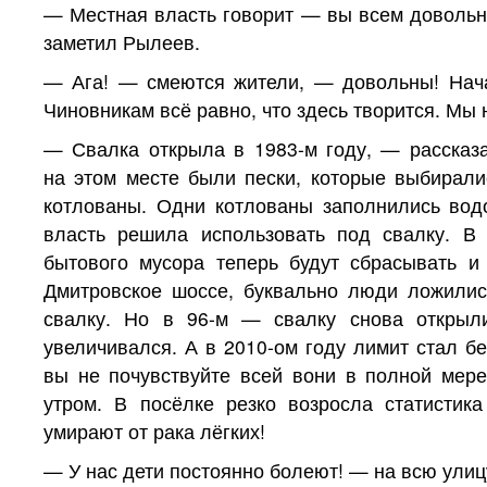
— Местная власть говорит — вы всем довольны
заметил Рылеев.
— Ага! — смеются жители, — довольны! Нача
Чиновникам всё равно, что здесь творится. Мы 
— Свалка открыла в 1983-м году, — рассказ
на этом месте были пески, которые выбирали
котлованы. Одни котлованы заполнились водо
власть решила использовать под свалку. В
бытового мусора теперь будут сбрасывать и
Дмитровское шоссе, буквально люди ложилис
свалку. Но в 96-м — свалку снова открыл
увеличивался. А в 2010-ом году лимит стал б
вы не почувствуйте всей вони в полной мер
утром. В посёлке резко возросла статистик
умирают от рака лёгких!
— У нас дети постоянно болеют! — на всю ули