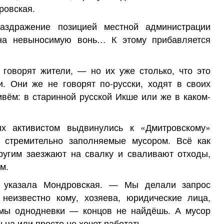
ровская.
аздражение позицией местной администрации
на невыносимую вонь… К этому прибавляется
говорят жители, — но их уже столько, что это
. Они же не говорят по-русски, ходят в своих
вём: в старинной русской Икше или же в каком-
х активистом выдвинулись к «Дмитровскому»
, стремительно заполняемые мусором. Всё как
ругим заезжают на свалку и сваливают отходы,
м.
 указала Мондровская. — Мы делали запрос
 неизвестно кому, хозяева, юридические лица,
мы однодневки — концов не найдёшь. А мусор
на или просто не хочет работать.