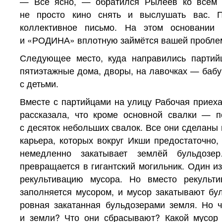
— Всё ясно, — обратился Рылеев ко всем
не просто кино снять и выслушать вас. 
коллективное письмо. На этом основании 
и «РОДИНА» вплотную займётся вашей пробле
Следующее место, куда направились парти
пятиэтажные дома, дворы, на лавочках — баб
с детьми.
Вместе с партийцами на улицу Рабочая приех
рассказала, что кроме основной свалки — 
с десяток небольших свалок. Все они сделаны
карьера, которых вокруг Икши предостаточно,
немедленно закатывает землёй бульдозе
превращается в гигантский могильник. Один из
рекультивацию мусора. Но вместо рекульти
заполняется мусором, и мусор закатывают бу
ровная закатанная бульдозерами земля. Но ч
и земли? Что они сбрасывают? Какой мусор 