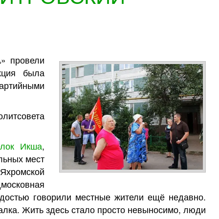
А» провели
кция была
артийными
литсовета
елок Икша
,
льных мест
-Яхромской
дмосковная
достью говорили местные жители ещё недавно.
лка. Жить здесь стало просто невыносимо, люди