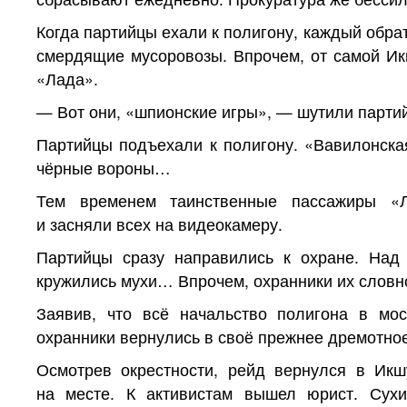
Когда партийцы ехали к полигону, каждый обр
смердящие мусоровозы. Впрочем, от самой Ик
«Лада».
— Вот они, «шпионские игры», — шутили парти
Партийцы подъехали к полигону. «Вавилонская
чёрные вороны…
Тем временем таинственные пассажиры «
и засняли всех на видеокамеру.
Партийцы сразу направились к охране. На
кружились мухи… Впрочем, охранники их словн
Заявив, что всё начальство полигона в мо
охранники вернулись в своё прежнее дремотное
Осмотрев окрестности, рейд вернулся в Ик
на месте. К активистам вышел юрист. Сух