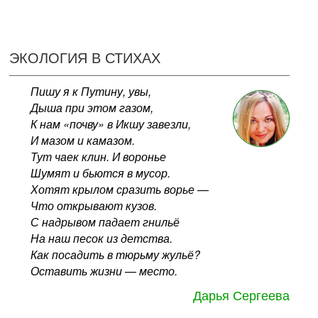
ЭКОЛОГИЯ В СТИХАХ
Пишу я к Путину, увы,
Дыша при этом газом,
К нам «почву» в Икшу завезли,
И мазом и камазом.
Тут чаек клин. И воронье
Шумят и бьются в мусор.
Хотят крылом сразить ворье —
Что открывают кузов.
С надрывом падает гнильё
На наш песок из детства.
Как посадить в тюрьму жульё?
Оставить жизни — место.
Дарья Сергеева