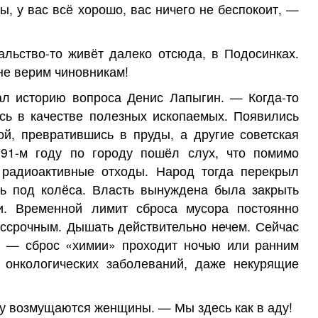
, у вас всё хорошо, вас ничего не беспокоит, —
льство-то живёт далеко отсюда, в Подосинках.
не верим чиновникам!
ал историю вопроса Денис Лапыгин. — Когда-то
сь в качестве полезных ископаемых. Появились
й, превратившись в пруды, а другие советская
 91-м году по городу пошёл слух, что помимо
 радиоактивные отходы. Народ тогда перекрыл
ь под колёса. Власть вынуждена была закрыть
и. Временной лимит сброса мусора постоянно
ессрочным. Дышать действительно нечем. Сейчас
е — сброс «химии» проходит ночью или ранним
а онкологических заболеваний, даже некурящие
цу возмущаются женщины. — Мы здесь как в аду!