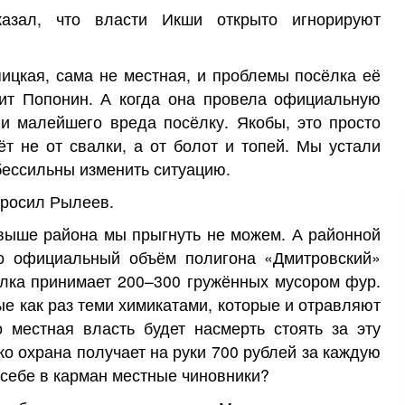
азал, что власти Икши открыто игнорируют
цкая, сама не местная, и проблемы посёлка её
ит Попонин. А когда она провела официальную
ни малейшего вреда посёлку. Якобы, это просто
ёт не от свалки, а от болот и топей. Мы устали
 бессильны изменить ситуацию.
просил Рылеев.
выше района мы прыгнуть не можем. А районной
ко официальный объём полигона «Дмитровский»
алка принимает 200–300 гружённых мусором фур.
 как раз теми химикатами, которые и отравляют
о местная власть будет насмерть стоять за эту
ко охрана получает на руки 700 рублей за каждую
 себе в карман местные чиновники?