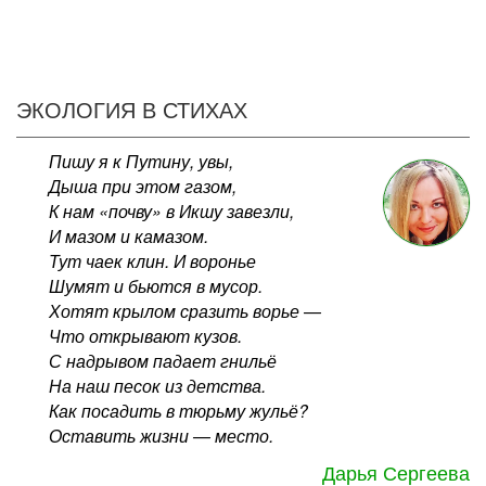
ЭКОЛОГИЯ В СТИХАХ
Пишу я к Путину, увы,
Дыша при этом газом,
К нам «почву» в Икшу завезли,
И мазом и камазом.
Тут чаек клин. И воронье
Шумят и бьются в мусор.
Хотят крылом сразить ворье —
Что открывают кузов.
С надрывом падает гнильё
На наш песок из детства.
Как посадить в тюрьму жульё?
Оставить жизни — место.
Дарья Сергеева