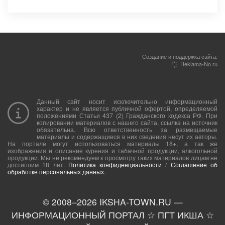
Создание и поддержка сайта:
Reklama-No.ru
Данный сайт носит исключительно информационный
характер и не является публичной офертой, определяемой
положениями Статьи 437 (2) Гражданского кодекса РФ. При
копировании материалов с нашего сайта, ссылка на источник
обязательна. Всю ответственность за размещаемые
материалы и содержащиеся в них сведения несут их авторы.
На портале могут использоваться материалы 18+, а так же
изображения и описание курения и табачной продукции, алкогольной
продукции. Мы не рекомендуем к просмотру таких материалов лицам не
достигшим 18 лет.
Политика конфиденциальности
/
Соглашение об
обработке персональных данных
.
© 2008–
2026
IKSHA-TOWN.RU —
ИНФОРМАЦИОННЫЙ ПОРТАЛ ☆ ПГТ ИКША ☆