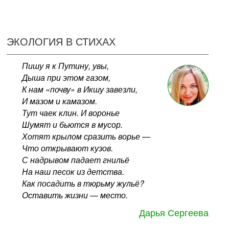
ЭКОЛОГИЯ В СТИХАХ
Пишу я к Путину, увы,
Дыша при этом газом,
К нам «почву» в Икшу завезли,
И мазом и камазом.
Тут чаек клин. И воронье
Шумят и бьются в мусор.
Хотят крылом сразить ворье —
Что открывают кузов.
С надрывом падает гнильё
На наш песок из детства.
Как посадить в тюрьму жульё?
Оставить жизни — место.
Дарья Сергеева