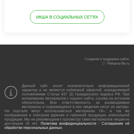
ИКША В СОЦИАЛЬНЫХ СЕТЯХ
Создание и поддержка сайта:
Reklama-No.ru
Данный сайт носит исключительно информационный
характер и не является публичной офертой, определяемой
положениями Статьи 437 (2) Гражданского кодекса РФ. При
копировании материалов с нашего сайта, ссылка на источник
обязательна. Всю ответственность за размещаемые
материалы и содержащиеся в них сведения несут их авторы.
На портале могут использоваться материалы 18+, а так же
изображения и описание курения и табачной продукции, алкогольной
продукции. Мы не рекомендуем к просмотру таких материалов лицам не
достигшим 18 лет.
Политика конфиденциальности
/
Соглашение об
обработке персональных данных
.