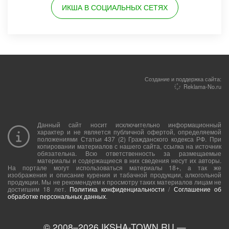
ИКША В СОЦИАЛЬНЫХ СЕТЯХ
Создание и поддержка сайта:
Reklama-No.ru
Данный сайт носит исключительно информационный
характер и не является публичной офертой, определяемой
положениями Статьи 437 (2) Гражданского кодекса РФ. При
копировании материалов с нашего сайта, ссылка на источник
обязательна. Всю ответственность за размещаемые
материалы и содержащиеся в них сведения несут их авторы.
На портале могут использоваться материалы 18+, а так же
изображения и описание курения и табачной продукции, алкогольной
продукции. Мы не рекомендуем к просмотру таких материалов лицам не
достигшим 18 лет.
Политика конфиденциальности
/
Соглашение об
обработке персональных данных
.
© 2008–
2026
IKSHA-TOWN.RU —