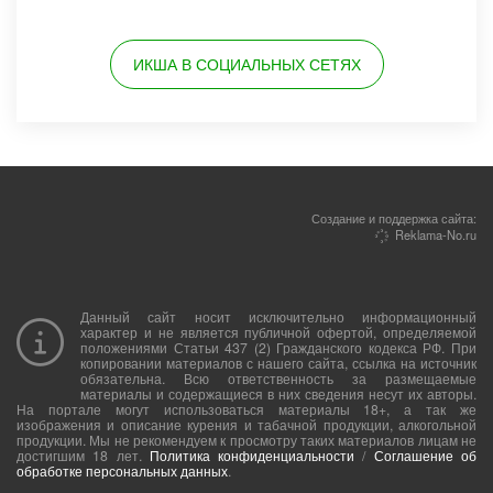
ИКША В СОЦИАЛЬНЫХ СЕТЯХ
Создание и поддержка сайта:
Reklama-No.ru
Данный сайт носит исключительно информационный
характер и не является публичной офертой, определяемой
положениями Статьи 437 (2) Гражданского кодекса РФ. При
копировании материалов с нашего сайта, ссылка на источник
обязательна. Всю ответственность за размещаемые
материалы и содержащиеся в них сведения несут их авторы.
На портале могут использоваться материалы 18+, а так же
изображения и описание курения и табачной продукции, алкогольной
продукции. Мы не рекомендуем к просмотру таких материалов лицам не
достигшим 18 лет.
Политика конфиденциальности
/
Соглашение об
обработке персональных данных
.