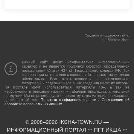
Создание и поддержка сайта:
Reklama-No.ru
Данный сайт носит исключительно информационный
характер и не является публичной офертой, определяемой
положениями Статьи 437 (2) Гражданского кодекса РФ. При
копировании материалов с нашего сайта, ссылка на источник
обязательна. Всю ответственность за размещаемые
материалы и содержащиеся в них сведения несут их авторы.
На портале могут использоваться материалы 18+, а так же
изображения и описание курения и табачной продукции, алкогольной
продукции. Мы не рекомендуем к просмотру таких материалов лицам не
достигшим 18 лет.
Политика конфиденциальности
/
Соглашение об
обработке персональных данных
.
© 2008–
2026
IKSHA-TOWN.RU —
ИНФОРМАЦИОННЫЙ ПОРТАЛ ☆ ПГТ ИКША ☆