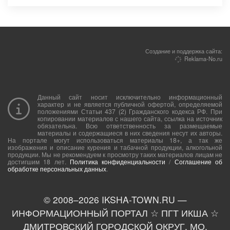
Создание и поддержка сайта:
Reklama-No.ru
Данный сайт носит исключительно информационный
характер и не является публичной офертой, определяемой
положениями Статьи 437 (2) Гражданского кодекса РФ. При
копировании материалов с нашего сайта, ссылка на источник
обязательна. Всю ответственность за размещаемые
материалы и содержащиеся в них сведения несут их авторы.
На портале могут использоваться материалы 18+, а так же
изображения и описание курения и табачной продукции, алкогольной
продукции. Мы не рекомендуем к просмотру таких материалов лицам не
достигшим 18 лет.
Политика конфиденциальности
/
Соглашение об
обработке персональных данных
.
© 2008–
2026
IKSHA-TOWN.RU —
ИНФОРМАЦИОННЫЙ ПОРТАЛ ☆ ПГТ ИКША ☆
ДМИТРОВСКИЙ ГОРОДСКОЙ ОКРУГ, МО,