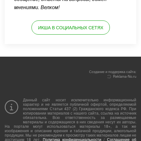
мнениями. Велком!
ИКША В СОЦИАЛЬНЫХ СЕТЯХ
Создание и поддержка сайта:
Reklama-No.ru
Данный сайт носит исключительно информационный
характер и не является публичной офертой, определяемой
положениями Статьи 437 (2) Гражданского кодекса РФ. При
копировании материалов с нашего сайта, ссылка на источник
обязательна. Всю ответственность за размещаемые
материалы и содержащиеся в них сведения несут их авторы.
На портале могут использоваться материалы 18+, а так же
изображения и описание курения и табачной продукции, алкогольной
продукции. Мы не рекомендуем к просмотру таких материалов лицам не
достигшим 18 лет.
Политика конфиденциальности
/
Соглашение об