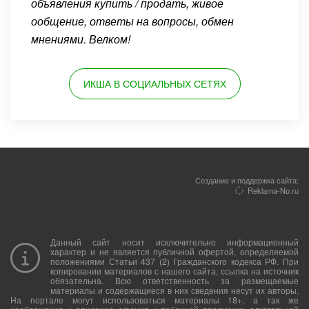
объявления купить / продать, живое
ообщение, ответы на вопросы, обмен
мнениями. Велком!
ИКША В СОЦИАЛЬНЫХ СЕТЯХ
Создание и поддержка сайта:
Reklama-No.ru
Данный сайт носит исключительно информационный
характер и не является публичной офертой, определяемой
положениями Статьи 437 (2) Гражданского кодекса РФ. При
копировании материалов с нашего сайта, ссылка на источник
обязательна. Всю ответственность за размещаемые
материалы и содержащиеся в них сведения несут их авторы.
На портале могут использоваться материалы 18+, а так же